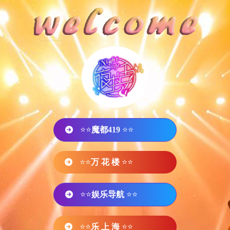
⭐⭐
魔都419
⭐⭐
⭐⭐
万 花 楼
⭐⭐
⭐⭐
娱乐导航
⭐⭐
⭐⭐
乐 上 海
⭐⭐