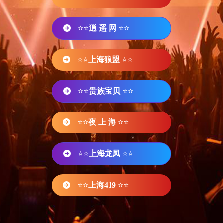
⭐⭐
逍 遥 网
⭐⭐
⭐⭐
上海狼盟
⭐⭐
⭐⭐
贵族宝贝
⭐⭐
⭐⭐
夜 上 海
⭐⭐
⭐⭐
上海龙凤
⭐⭐
⭐⭐
上海419
⭐⭐