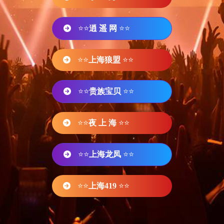
⭐⭐
逍 遥 网
⭐⭐
⭐⭐
上海狼盟
⭐⭐
⭐⭐
贵族宝贝
⭐⭐
⭐⭐
夜 上 海
⭐⭐
⭐⭐
上海龙凤
⭐⭐
⭐⭐
上海419
⭐⭐