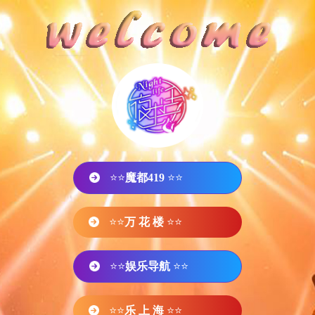
⭐⭐
魔都419
⭐⭐
⭐⭐
万 花 楼
⭐⭐
⭐⭐
娱乐导航
⭐⭐
⭐⭐
乐 上 海
⭐⭐