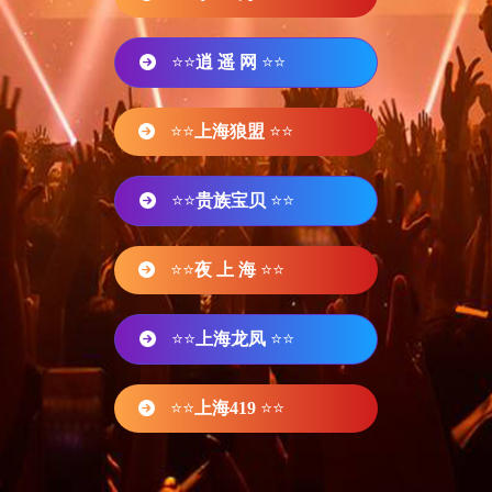
⭐⭐
逍 遥 网
⭐⭐
⭐⭐
上海狼盟
⭐⭐
⭐⭐
贵族宝贝
⭐⭐
⭐⭐
夜 上 海
⭐⭐
⭐⭐
上海龙凤
⭐⭐
⭐⭐
上海419
⭐⭐