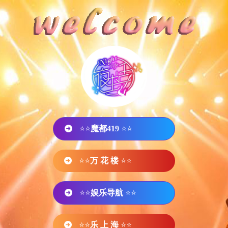
⭐⭐
魔都419
⭐⭐
⭐⭐
万 花 楼
⭐⭐
⭐⭐
娱乐导航
⭐⭐
⭐⭐
乐 上 海
⭐⭐