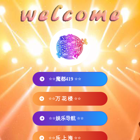
⭐⭐
魔都419
⭐⭐
⭐⭐
万 花 楼
⭐⭐
⭐⭐
娱乐导航
⭐⭐
⭐⭐
乐 上 海
⭐⭐