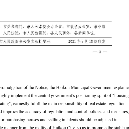
ulgation of the Notice, the Haikou Municipal Government explaine
oughly implement the central government’s positioning spirit of "housing
ting", earnestly fulfill the main responsibility of real estate regulation
nd improve the accuracy of regulation and control policies and measures,
 for purchasing houses and settling in talents should be adjusted in a
te manner from the reality of Haikou City, so as to promote the stable a