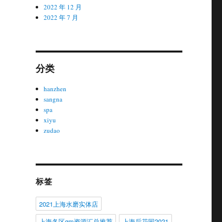
2022 年 12 月
2022 年 7 月
分类
hanzhen
sangna
spa
xiyu
zudao
标签
2021上海水磨实体店
上海各区gm资源汇总推荐
上海后花园2021