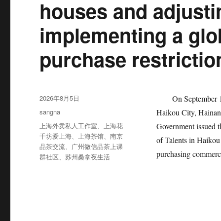
houses and adjusti
implementing a glob
purchase restrictio
发
2026年8月5日
On September 18th,
布
分
sangna
Haikou City, Hainan
于
类
标
上海外卖私人工作室
、
上海花
Government issued t
签
千坊爱上海
、
上海茶馆
、
南京
of Talents in Haikou 
品茶交流
、
广州微信品茶上课
purchasing commercia
群社区
、
苏州桑拿夜生活