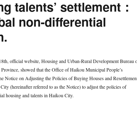
ng talents’ settlement：
al non-differential
n.
 official website, Housing and Urban-Rural Development Bureau o
 Province, showed that the Office of Haikou Municipal People’s
he Notice on Adjusting the Policies of Buying Houses and Resettlemen
City (hereinafter referred to as the Notice) to adjust the policies of
l housing and talents in Haikou City.