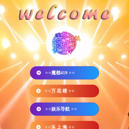
⭐⭐
魔都419
⭐⭐
⭐⭐
万 花 楼
⭐⭐
⭐⭐
娱乐导航
⭐⭐
⭐⭐
乐 上 海
⭐⭐