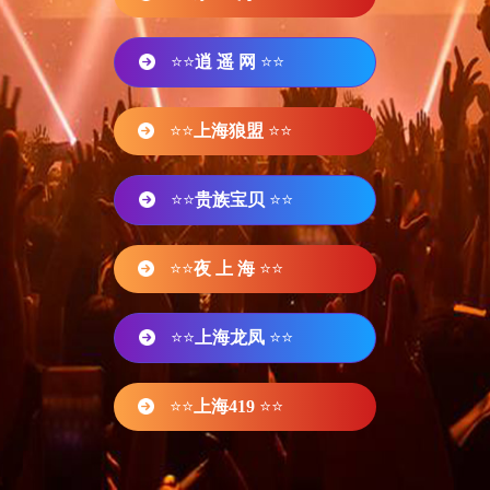
⭐⭐
逍 遥 网
⭐⭐
⭐⭐
上海狼盟
⭐⭐
⭐⭐
贵族宝贝
⭐⭐
⭐⭐
夜 上 海
⭐⭐
⭐⭐
上海龙凤
⭐⭐
⭐⭐
上海419
⭐⭐